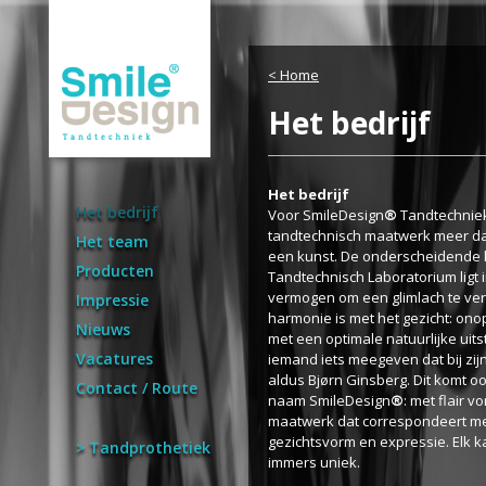
< Home
Het bedrijf
Het bedrijf
Het bedrijf
Voor SmileDesign
®
Tandtechniek
tandtechnisch maatwerk meer dan
Het team
een kunst. De onderscheidende 
Producten
Tandtechnisch Laboratorium ligt i
vermogen om een glimlach te ver
Impressie
harmonie is met het gezicht: on
Nieuws
met een optimale natuurlijke uitstr
Vacatures
iemand iets meegeven dat bij zijn 
aldus Bjørn Ginsberg. Dit komt ook
Contact / Route
naam SmileDesign
®
: met flair 
maatwerk dat correspondeert m
gezichtsvorm en expressie. Elk ka
> Tandprothetiek
immers uniek.