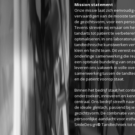
Mission statement
Onze missie laat zich eenvoudig 
vervaardigen van de mooiste tan
de gezichtsvorm, voor een persoo
Tevens streven wij ernaar om he
tandarts tot patiënt te verbetere
optimaliseren. In ons laborator
tandtechnische kunstwerken ver
klein en hecht team. Dit vereist
onderlinge samenwerking die rea
een optimale bundeling van onz
leveren ons vakwerk in volle over
samenwerking tussen de tandtec
en de patiënt voorop staat.
Binnen het bedrijf staat het con
onderzoeken, innoveren en ken
centraal. Ons bedrijf streeft na
de ideale glimlach, passend bij i
gezichtsvorm. De combinatie va
persoonlijke aandacht voor est
SmileDesign
®
Tandtechniek tot e