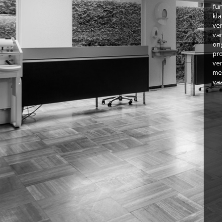
fu
kla
ver
va
ong
pr
ve
me
va