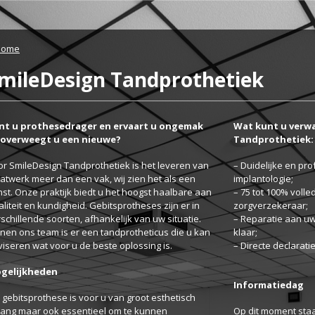
Home
mileDesign Tandprothetiek
nt u prothesedrager en ervaart u ongemak
Wat kunt u verw
 overweegt u een nieuwe?
Tandprothetiek:
r SmileDesign Tandprothetiek is het leveren van
– Duidelijke en pro
twerk meer dan een vak, wij zien het als een
implantologie;
st. Onze praktijk biedt u het hoogst haalbare aan
– 75 tot 100% voll
liteit en kundigheid. Gebitsprotheses zijn er in
zorgverzekeraar;
schillende soorten, afhankelijk van uw situatie.
– Reparatie aan u
nen ons team is er een tandprotheticus die u kan
klaar;
iseren wat voor u de beste oplossing is.
– Directe declarati
gelijkheden
Informatiedag
gebitsprothese is voor u van groot esthetisch
lang maar ook essentieel om te kunnen
Op dit moment sta