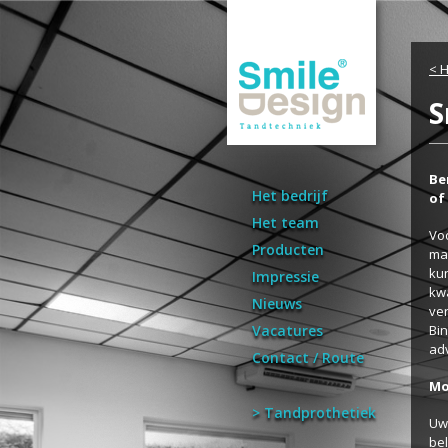
< 
S
Be
Het bedrijf
of
Het team
Voo
Producten
maa
kun
Impressie
kwa
Nieuws
ver
Vacatures
Bin
adv
Contact / Route
Mo
> Tandprothetiek
Uw 
be