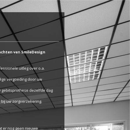
achten van SmileDesign
fessionele uitleg over o.a.
edige vergoeding door uw
w gebitsprothese dezelfde dag
e bij uw zorgverzekering.
at er nog geen nieuwe